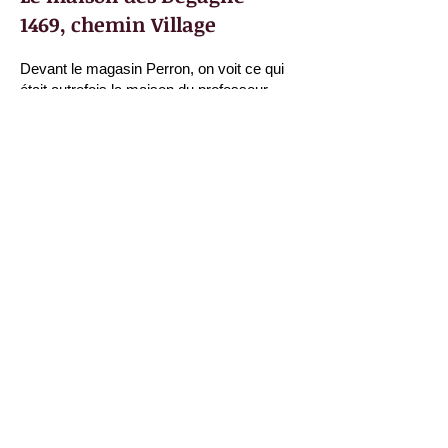
1469, chemin Village
Devant le magasin Perron, on voit ce qui
était autrefois la maison du professeur
Lionel Ouellette. Il l'a vendue à Marie et
Olem Degagné en 1935. C'est dans cette
maison que les Degagné ont élevé 13
enfants. La mère de Marie, madame Henri
Bélecque, a organisé certains des
premiers pique-niques de la paroisse qui
remontent à 1931. Pendant de
nombreuses années, Marie et Olem ont
poursuivi la tradition et ont préparé les
plats de cipaille et de fèves au lard tant
aimés.
Cliquez pour revenir à la tournée du
village
Cliquez pour revenir à la tournée du
village