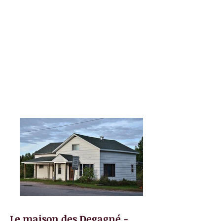
Livres
Vidéos
Photos
Chasse au Trésor
Partenaires
Contact
Le maison des Degagné -